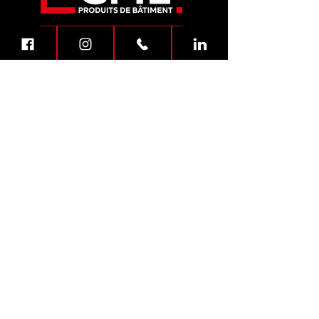
Obtenir une soumission
NOUS JOINDRE
1593 boulevard Albiny Paquette
Mont-Laurier (Québec) J9L 1M8
819 499-9090
admin@gmlpb.com